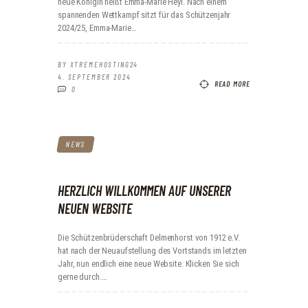
neue Königin heißt Emma-Marie Heyl. Nach einem
spannenden Wettkampf sitzt für das Schützenjahr
2024/25, Emma-Marie…
BY
XTREMEHOSTING24
4. SEPTEMBER 2024
READ MORE
0
NEWS
HERZLICH WILLKOMMEN AUF UNSERER
NEUEN WEBSITE
Die Schützenbrüderschaft Delmenhorst von 1912 e.V.
hat nach der Neuaufstellung des Vortstands im letzten
Jahr, nun endlich eine neue Website. Klicken Sie sich
gerne durch.…