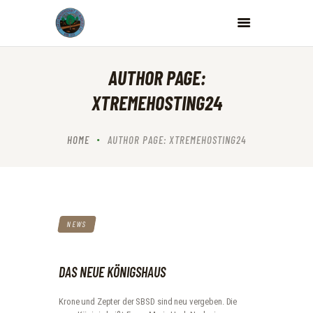
SCHÜTZENBRÜDERSCHAFT DELMENHORST VON 1912 E.V.
Homepage der Schützenbrüderschaft Delmenhorst von 1912 e.V.
HOME
AUTHOR PAGE:
NEWS
XTREMEHOSTING24
DER VEREIN
GALERIE
HOME
AUTHOR PAGE: XTREMEHOSTING24
EVENTS
KONTAKT
NEWS
DAS NEUE KÖNIGSHAUS
Krone und Zepter der SBSD sind neu vergeben. Die