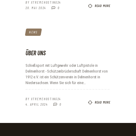
BY
XTREMEHOSTING24
READ MORE
20. MAI 2024
0
NEWS
ÜBER UNS
Schießsport mit Luftgewehr oder Luftpistole in
Delmenhorst - Schützenbrüderschaft Delmenhorst von
1912 e.V. ist ein Schützenverein in Delmenhorst in
Niedersachsen. Wenn Sie sich für eine…
BY
XTREMEHOSTING24
READ MORE
4. APRIL 2024
0